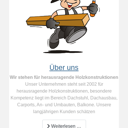
Wintergärten
WIR SIND IHR
KOMPETENTER
PARTNER BEIM BAU /
AUSBAU VON
WINTERGÄRTEN
Über uns
Wir stehen für herausragende Holzkonstruktionen
Unser Unternehmen steht seit 2002 für
herausragende Holzkonstruktionen, besondere
Kompetenz liegt im Bereich Dachstuhl, Dachausbau,
Carports, An- und Umbauten, Balkone. Unsere
langjährigen Kunden schätzen
Weiterlesen …