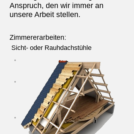
Anspruch, den wir immer an
unsere Arbeit stellen.
Wintergärten
Zimmererarbeiten:
WIR SIND IHR
Sicht- oder Rauhdachstühle
KOMPETENTER
PARTNER BEIM BAU /
AUSBAU VON
Einbau
WINTERGÄRTEN
von
Gauben
Hallenbau
für
Gewerbe
und
Landwirtschaft
Anbauten
und
Aufstockungen