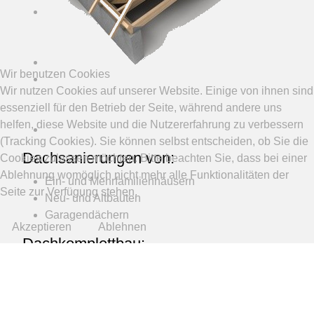
Balkone,
Zäune,
Sichtschutzwände
Gartenhäuser
Wir benutzen Cookies
Terrassenüberdachungen
Wir nutzen Cookies auf unserer Website. Einige von ihnen sind
und
essenziell für den Betrieb der Seite, während andere uns
Garagen
helfen, diese Website und die Nutzererfahrung zu verbessern
Wintergärten
(Tracking Cookies). Sie können selbst entscheiden, ob Sie die
Dachsanierungen von:
Cookies zulassen möchten. Bitte beachten Sie, dass bei einer
Ablehnung womöglich nicht mehr alle Funktionalitäten der
Ein- und Mehrfamilienhäusern
Seite zur Verfügung stehen.
Neu- und Altbauten
Garagendächern
Akzeptieren
Ablehnen
Dachkomplettbau:
Zäune
Fassadenbekleidungen:
Innenausbau: